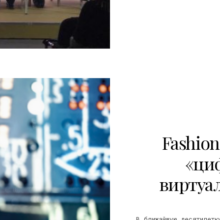
20
Fashio
«ци
виртуа
В ближайшую десятилетк