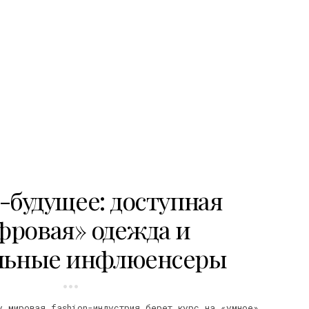
n-будущее: доступная
фровая» одежда и
льные инфлюенсеры
у мировая fashion-индустрия берет курс на «умное»