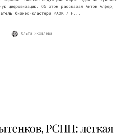
ную цифровизацию. Об этом рассказал Антон Алфер,
датель бизнес-кластера РАЭК / F...
Ольга Яковлева
ытенков, РСПП: легкая