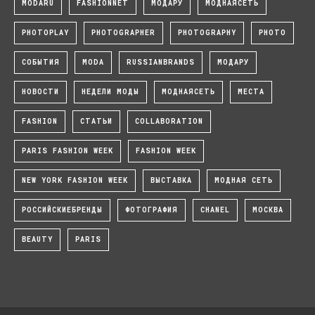
MODARU
FASHIONNET
МОДАРУ
МОДНАЯСЕТЬ
PHOTOPLAY
PHOTOGRAPHER
PHOTOGRAPHY
PHOTO
СОБЫТИЯ
MODA
RUSSIANBRANDS
МОДАРУ
НОВОСТИ
НЕДЕЛИ МОДЫ
МОДНАЯСЕТЬ
МЕСТА
FASHION
СТАТЬИ
COLLABORATION
PARIS FASHION WEEK
FASHION WEEK
NEW YORK FASHION WEEK
ВЫСТАВКА
МОДНАЯ СЕТЬ
РОССИЙСКИЕБРЕНДЫ
ФОТОГРАФИЯ
CHANEL
МОСКВА
BEAUTY
PARIS