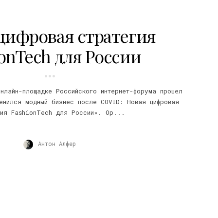
цифровая стратегия
onTech для России
нлайн-площадке Российского интернет-форума прошел
енился модный бизнес после COVID: Новая цифровая
гия FashionTech для России». Ор...
Антон Алфер