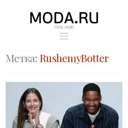
Осн. 1996
Метка:
RushemyBotter