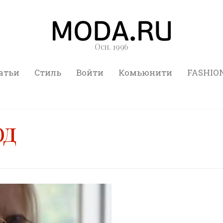
Осн. 1996
атьи
Стиль
Войти
Комьюнити
FASHIO
од