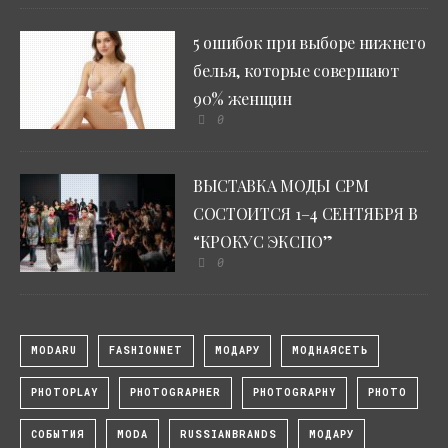
5 ошибок при выборе нижнего
белья, которые совершают
90% женщин
0
ВЫСТАВКА МОДЫ CPM
СОСТОИТСЯ 1–4 СЕНТЯБРЯ В
“КРОКУС ЭКСПО”
0
MODARU
FASHIONNET
МОДАРУ
МОДНАЯСЕТЬ
PHOTOPLAY
PHOTOGRAPHER
PHOTOGRAPHY
PHOTO
СОБЫТИЯ
MODA
RUSSIANBRANDS
МОДАРУ