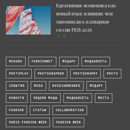
Креативная экономика как
новый язык влияния: чем
запомнилась пленарная
сессия РКН‑2026
0
MODARU
FASHIONNET
МОДАРУ
МОДНАЯСЕТЬ
PHOTOPLAY
PHOTOGRAPHER
PHOTOGRAPHY
PHOTO
СОБЫТИЯ
MODA
RUSSIANBRANDS
МОДАРУ
НОВОСТИ
НЕДЕЛИ МОДЫ
МОДНАЯСЕТЬ
МЕСТА
FASHION
СТАТЬИ
COLLABORATION
PARIS FASHION WEEK
FASHION WEEK