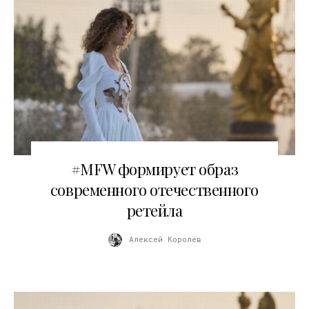
06.03.2026
#MFW формирует образ
современного отечественного
ретейла
Алексей Королёв