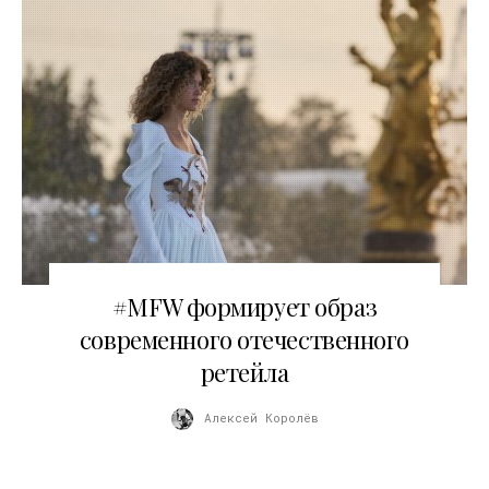
06.03.2026
#MFW формирует образ
современного отечественного
ретейла
Алексей Королёв