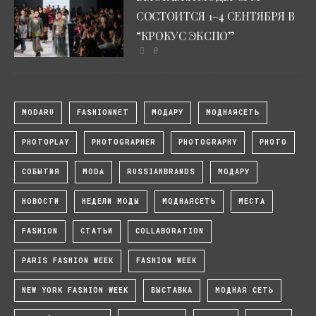
СОСТОИТСЯ 1–4 СЕНТЯБРЯ В
“КРОКУС ЭКСПО”
0
MODARU
FASHIONNET
МОДАРУ
МОДНАЯСЕТЬ
PHOTOPLAY
PHOTOGRAPHER
PHOTOGRAPHY
PHOTO
СОБЫТИЯ
MODA
RUSSIANBRANDS
МОДАРУ
НОВОСТИ
НЕДЕЛИ МОДЫ
МОДНАЯСЕТЬ
МЕСТА
FASHION
СТАТЬИ
COLLABORATION
PARIS FASHION WEEK
FASHION WEEK
NEW YORK FASHION WEEK
ВЫСТАВКА
МОДНАЯ СЕТЬ