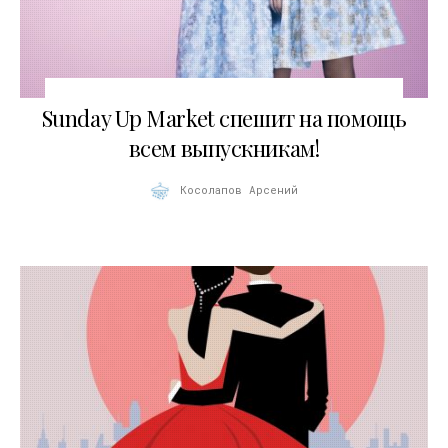
13.06.2013
Sunday Up Market спешит на помощь
всем выпускникам!
Косолапов Арсений