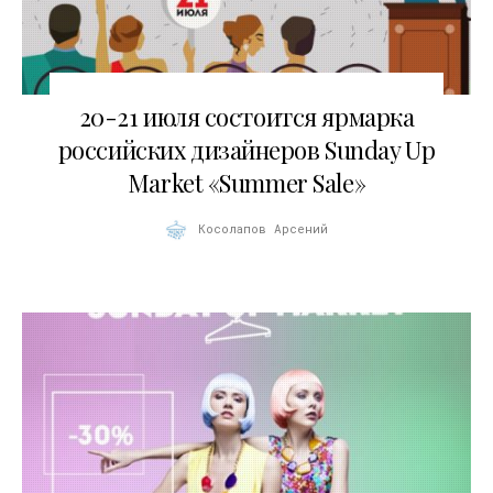
15.07.2013
20-21 июля состоится ярмарка
российских дизайнеров Sunday Up
Market «Summer Sale»
Косолапов Арсений