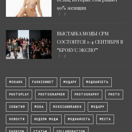
90% женщин
0
ВЫСТАВКА МОДЫ CPM
СОСТОИТСЯ 1–4 СЕНТЯБРЯ В
“КРОКУС ЭКСПО”
0
MODARU
FASHIONNET
МОДАРУ
МОДНАЯСЕТЬ
PHOTOPLAY
PHOTOGRAPHER
PHOTOGRAPHY
PHOTO
СОБЫТИЯ
MODA
RUSSIANBRANDS
МОДАРУ
НОВОСТИ
НЕДЕЛИ МОДЫ
МОДНАЯСЕТЬ
МЕСТА
FASHION
СТАТЬИ
COLLABORATION