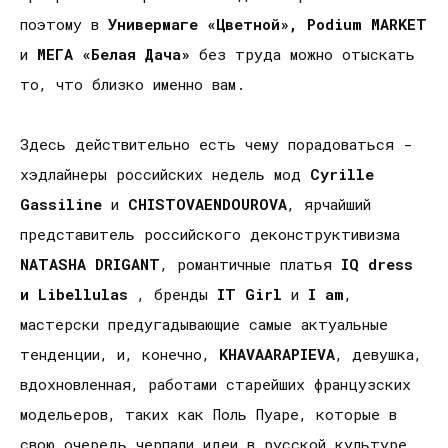
поэтому в
Универмаге «Цветной», Podium MARKET
и
МЕГА «Белая Дача»
без труда можно отыскать
то, что близко именно вам.
Здесь действительно есть чему порадоваться -
хэдлайнеры российских недель мод
Cyrille
Gassiline
и
CHISTOVAENDOUROVA
, ярчайший
представитель российского деконструктивизма
NATASHA DRIGANT
, романтичные платья
IQ
d
ress
и
Libellulas
, бренды
IT Girl
и
I am
,
мастерски предугадывающие самые актуальные
тенденции, и, конечно,
KHAVAARAPIEVA
, девушка,
вдохновленная, работами старейших французских
модельеров, таких как Поль Пуаре, которые в
свою очередь черпали идеи в русской культуре.