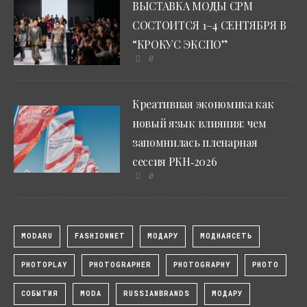
ВЫСТАВКА МОДЫ CPM
СОСТОИТСЯ 1–4 СЕНТЯБРЯ В
“КРОКУС ЭКСПО”
0
Креативная экономика как
новый язык влияния: чем
запомнилась пленарная
сессия РКН‑2026
0
MODARU
FASHIONNET
МОДАРУ
МОДНАЯСЕТЬ
PHOTOPLAY
PHOTOGRAPHER
PHOTOGRAPHY
PHOTO
СОБЫТИЯ
MODA
RUSSIANBRANDS
МОДАРУ