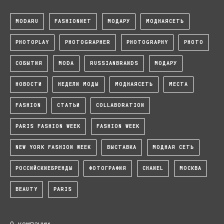
MODARU
FASHIONNET
МОДАРУ
МОДНАЯСЕТЬ
PHOTOPLAY
PHOTOGRAPHER
PHOTOGRAPHY
PHOTO
СОБЫТИЯ
MODA
RUSSIANBRANDS
МОДАРУ
НОВОСТИ
НЕДЕЛИ МОДЫ
МОДНАЯСЕТЬ
МЕСТА
FASHION
СТАТЬИ
COLLABORATION
PARIS FASHION WEEK
FASHION WEEK
NEW YORK FASHION WEEK
ВЫСТАВКА
МОДНАЯ СЕТЬ
РОССИЙСКИЕБРЕНДЫ
ФОТОГРАФИЯ
CHANEL
МОСКВА
BEAUTY
PARIS
О компании