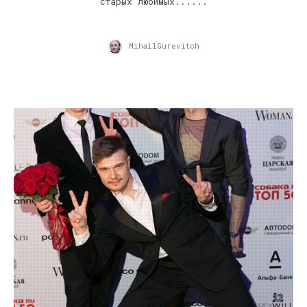
старых любимых......
MihailGurevitch