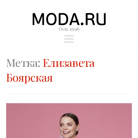
Осн. 1996
Метка:
Елизавета
Боярская