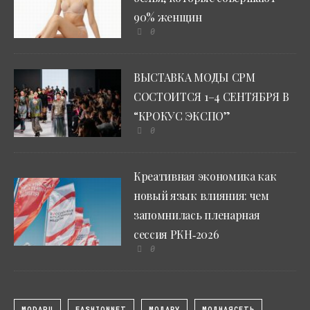
90% женщин
0
ВЫСТАВКА МОДЫ CPM
СОСТОИТСЯ 1–4 СЕНТЯБРЯ В
“КРОКУС ЭКСПО”
0
Креативная экономика как
новый язык влияния: чем
запомнилась пленарная
сессия РКН‑2026
0
MODARU
FASHIONNET
МОДАРУ
МОДНАЯСЕТЬ