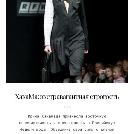
07.04.2009
ХакаМа: экстравагантная строгость
Ирина Хакамада привнесла восточную
невозмутимость и элегантность в Российскую
Неделю моды. Объединив свои силы с Еленой