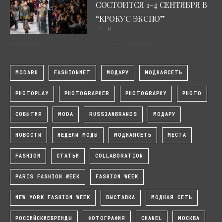
СОСТОИТСЯ 1–4 СЕНТЯБРЯ В
“КРОКУС ЭКСПО”
0
MODARU
FASHIONNET
МОДАРУ
МОДНАЯСЕТЬ
PHOTOPLAY
PHOTOGRAPHER
PHOTOGRAPHY
PHOTO
СОБЫТИЯ
MODA
RUSSIANBRANDS
МОДАРУ
НОВОСТИ
НЕДЕЛИ МОДЫ
МОДНАЯСЕТЬ
МЕСТА
FASHION
СТАТЬИ
COLLABORATION
PARIS FASHION WEEK
FASHION WEEK
NEW YORK FASHION WEEK
ВЫСТАВКА
МОДНАЯ СЕТЬ
РОССИЙСКИЕБРЕНДЫ
ФОТОГРАФИЯ
CHANEL
МОСКВА