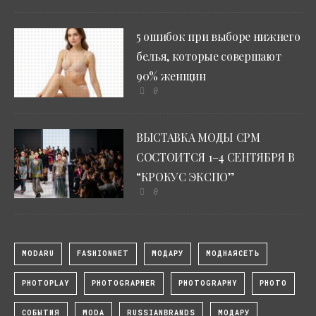
5 ошибок при выборе нижнего
белья, которые совершают
90% женщин
0
ВЫСТАВКА МОДЫ CPM
СОСТОИТСЯ 1–4 СЕНТЯБРЯ В
“КРОКУС ЭКСПО”
0
MODARU
FASHIONNET
МОДАРУ
МОДНАЯСЕТЬ
PHOTOPLAY
PHOTOGRAPHER
PHOTOGRAPHY
PHOTO
СОБЫТИЯ
MODA
RUSSIANBRANDS
МОДАРУ