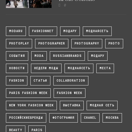
0
MODARU
FASHIONNET
МОДАРУ
МОДНАЯСЕТЬ
PHOTOPLAY
PHOTOGRAPHER
PHOTOGRAPHY
PHOTO
СОБЫТИЯ
MODA
RUSSIANBRANDS
МОДАРУ
НОВОСТИ
НЕДЕЛИ МОДЫ
МОДНАЯСЕТЬ
МЕСТА
FASHION
СТАТЬИ
COLLABORATION
PARIS FASHION WEEK
FASHION WEEK
NEW YORK FASHION WEEK
ВЫСТАВКА
МОДНАЯ СЕТЬ
РОССИЙСКИЕБРЕНДЫ
ФОТОГРАФИЯ
CHANEL
МОСКВА
BEAUTY
PARIS