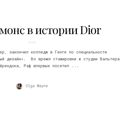
монс в истории Dior
ер, закончил колледж в Генте по специальности
ный дизайн». Во время стажировки в студии Вальтера
йрендока, Раф впервые посетил ...
Olga Wayne