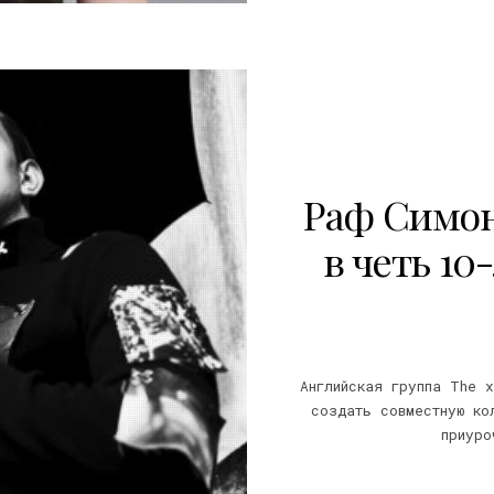
20
Раф Симон
в четь 10
Английская группа The 
создать совместную ко
приуро