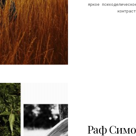
яркое психоделическо
контраст
20
Раф Симо