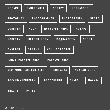
MODARU
FASHIONNET
МОДАРУ
МОДНАЯСЕТЬ
PHOTOPLAY
PHOTOGRAPHER
PHOTOGRAPHY
PHOTO
СОБЫТИЯ
MODA
RUSSIANBRANDS
МОДАРУ
НОВОСТИ
НЕДЕЛИ МОДЫ
МОДНАЯСЕТЬ
МЕСТА
FASHION
СТАТЬИ
COLLABORATION
PARIS FASHION WEEK
FASHION WEEK
NEW YORK FASHION WEEK
ВЫСТАВКА
МОДНАЯ СЕТЬ
РОССИЙСКИЕБРЕНДЫ
ФОТОГРАФИЯ
CHANEL
МОСКВА
BEAUTY
PARIS
О компании