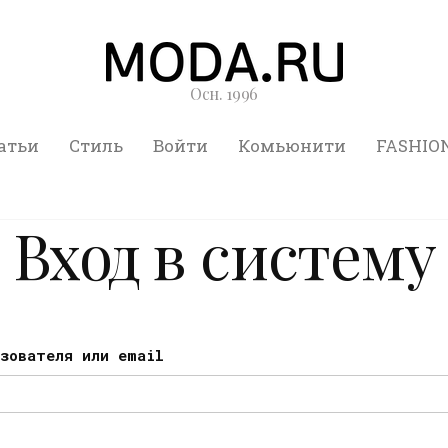
Осн. 1996
атьи
Стиль
Войти
Комьюнити
FASHIO
Вход в систему
ьзователя или email