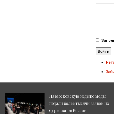
Запом
Войти
Рег
Заб
На Московскую неделю моды
подали более тысячи заявок из
63 регионов России