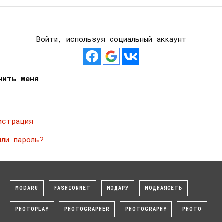
Войти, используя социальный аккаунт
нить меня
истрация
ыли пароль?
MODARU
FASHIONNET
МОДАРУ
МОДНАЯСЕТЬ
PHOTOPLAY
PHOTOGRAPHER
PHOTOGRAPHY
PHOTO