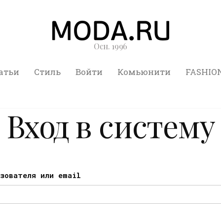
Осн. 1996
атьи
Стиль
Войти
Комьюнити
FASHIO
Вход в систему
ьзователя или email