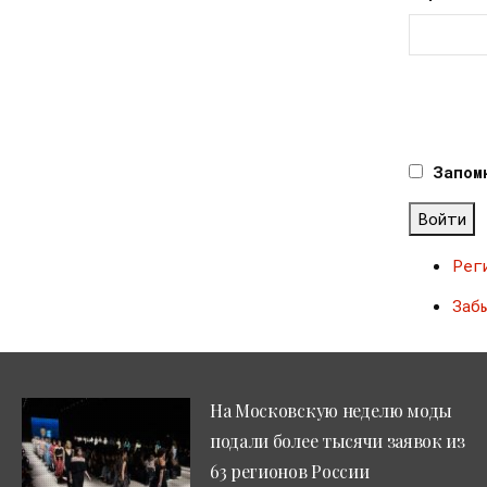
Запом
Войти
Рег
Заб
На Московскую неделю моды
подали более тысячи заявок из
63 регионов России