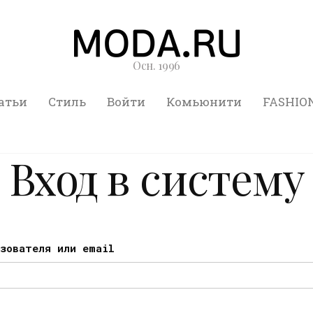
Осн. 1996
атьи
Стиль
Войти
Комьюнити
FASHIO
Вход в систему
ьзователя или email