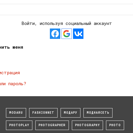
Войти, используя социальный аккаунт
нить меня
истрация
ыли пароль?
MODARU
FASHIONNET
МОДАРУ
МОДНАЯСЕТЬ
PHOTOPLAY
PHOTOGRAPHER
PHOTOGRAPHY
PHOTO