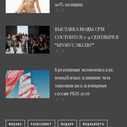
90% женщин
0
ВЫСТАВКА МОДЫ CPM
СОСТОИТСЯ 1–4 СЕНТЯБРЯ В
“КРОКУС ЭКСПО”
0
Креативная экономика как
новый язык влияния: чем
запомнилась пленарная
сессия РКН‑2026
0
MODARU
FASHIONNET
МОДАРУ
МОДНАЯСЕТЬ