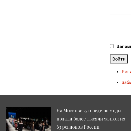
Запом
Войти
Рег
Заб
На Московскую неделю моды
подали более тысячи заявок из
63 регионов России