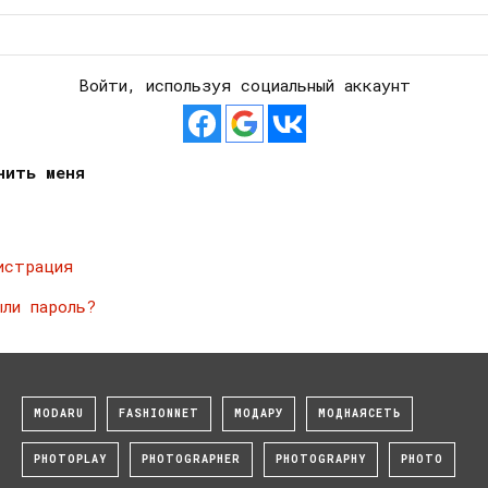
Войти, используя социальный аккаунт
нить меня
истрация
ыли пароль?
MODARU
FASHIONNET
МОДАРУ
МОДНАЯСЕТЬ
PHOTOPLAY
PHOTOGRAPHER
PHOTOGRAPHY
PHOTO