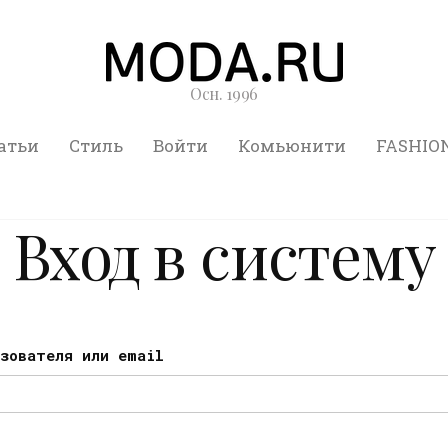
Осн. 1996
атьи
Стиль
Войти
Комьюнити
FASHIO
Вход в систему
ьзователя или email