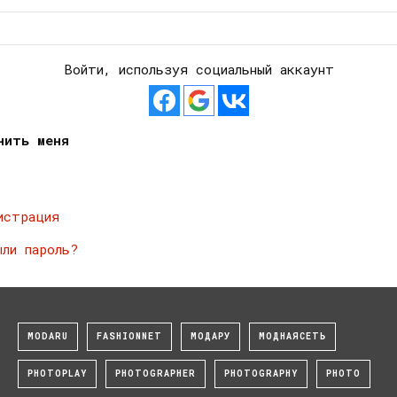
Войти, используя социальный аккаунт
нить меня
истрация
ыли пароль?
MODARU
FASHIONNET
МОДАРУ
МОДНАЯСЕТЬ
PHOTOPLAY
PHOTOGRAPHER
PHOTOGRAPHY
PHOTO