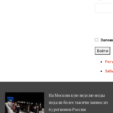
Запом
Войти
Рег
Заб
На Московскую неделю моды
подали более тысячи заявок из
63 регионов России