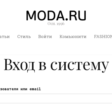
Осн. 1996
атьи
Стиль
Войти
Комьюнити
FASHIO
Вход в систему
ьзователя или email