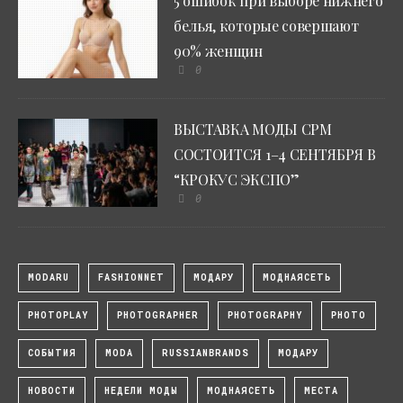
5 ошибок при выборе нижнего
белья, которые совершают
90% женщин
0
ВЫСТАВКА МОДЫ CPM
СОСТОИТСЯ 1–4 СЕНТЯБРЯ В
“КРОКУС ЭКСПО”
0
MODARU
FASHIONNET
МОДАРУ
МОДНАЯСЕТЬ
PHOTOPLAY
PHOTOGRAPHER
PHOTOGRAPHY
PHOTO
СОБЫТИЯ
MODA
RUSSIANBRANDS
МОДАРУ
НОВОСТИ
НЕДЕЛИ МОДЫ
МОДНАЯСЕТЬ
МЕСТА