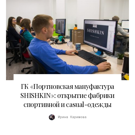
24.04.2017
ГК «Портновская мануфактура
SHISHKIN»: открытие фабрики
спортивной и casual-одежды
Ирина Каримова