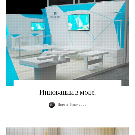
06.07.2017
Инновации в моде!
Ирина Каримова