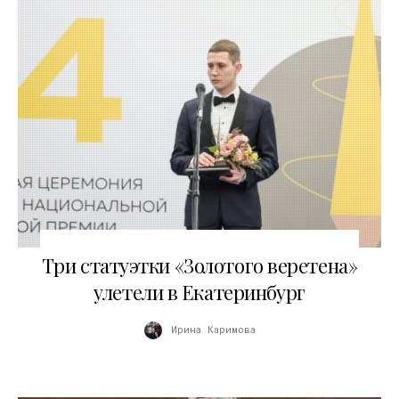
27.02.2017
Три статуэтки «Золотого веретена»
улетели в Екатеринбург
Ирина Каримова