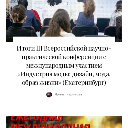
26.12.2025
Итоги III Всероссийской научно-
практической конференции с
международным участием
«Индустрия моды: дизайн, мода,
образ жизни» (Екатеринбург)
Ирина Каримова