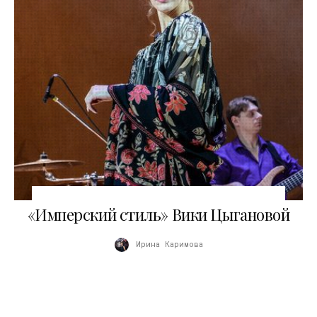
24.12.2016
«Имперский стиль» Вики Цыгановой
Ирина Каримова