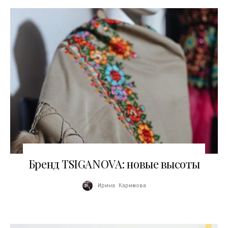
04.03.2017
Бренд TSIGANOVA: новые высоты
Ирина Каримова