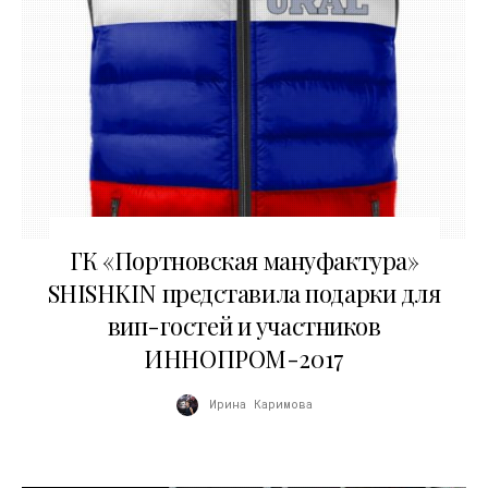
12.07.2017
ГК «Портновская мануфактура»
SHISHKIN представила подарки для
вип-гостей и участников
ИННОПРОМ-2017
Ирина Каримова