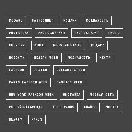
MODARU
FASHIONNET
МОДАРУ
МОДНАЯСЕТЬ
PHOTOPLAY
PHOTOGRAPHER
PHOTOGRAPHY
PHOTO
СОБЫТИЯ
MODA
RUSSIANBRANDS
МОДАРУ
НОВОСТИ
НЕДЕЛИ МОДЫ
МОДНАЯСЕТЬ
МЕСТА
FASHION
СТАТЬИ
COLLABORATION
PARIS FASHION WEEK
FASHION WEEK
NEW YORK FASHION WEEK
ВЫСТАВКА
МОДНАЯ СЕТЬ
РОССИЙСКИЕБРЕНДЫ
ФОТОГРАФИЯ
CHANEL
МОСКВА
BEAUTY
PARIS