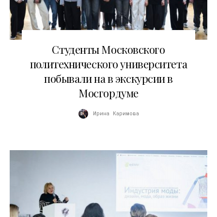
19.06.2026
Студенты Московского
политехнического университета
побывали на в экскурсии в
Мосгордуме
Ирина Каримова