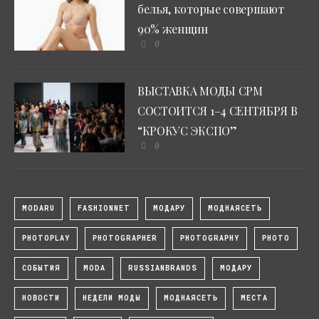
белья, которые совершают
90% женщин
0
ВЫСТАВКА МОДЫ CPM
СОСТОИТСЯ 1–4 СЕНТЯБРЯ В
“КРОКУС ЭКСПО”
0
MODARU
FASHIONNET
МОДАРУ
МОДНАЯСЕТЬ
PHOTOPLAY
PHOTOGRAPHER
PHOTOGRAPHY
PHOTO
СОБЫТИЯ
MODA
RUSSIANBRANDS
МОДАРУ
НОВОСТИ
НЕДЕЛИ МОДЫ
МОДНАЯСЕТЬ
МЕСТА