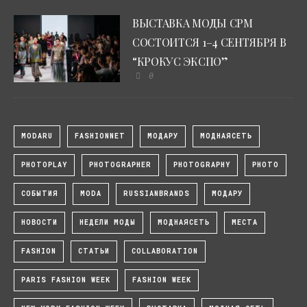
ВЫСТАВКА МОДЫ CPM
СОСТОИТСЯ 1–4 СЕНТЯБРЯ В
“КРОКУС ЭКСПО”
0
MODARU
FASHIONNET
МОДАРУ
МОДНАЯСЕТЬ
PHOTOPLAY
PHOTOGRAPHER
PHOTOGRAPHY
PHOTO
СОБЫТИЯ
MODA
RUSSIANBRANDS
МОДАРУ
НОВОСТИ
НЕДЕЛИ МОДЫ
МОДНАЯСЕТЬ
МЕСТА
FASHION
СТАТЬИ
COLLABORATION
PARIS FASHION WEEK
FASHION WEEK