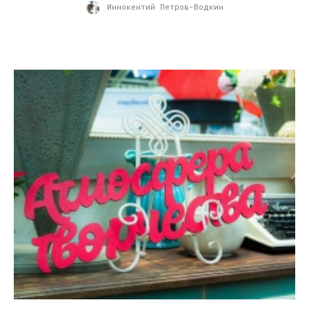
Иннокентий Петров-Водкин