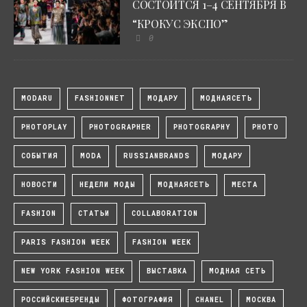
СОСТОИТСЯ 1–4 СЕНТЯБРЯ В
“КРОКУС ЭКСПО”
0
MODARU
FASHIONNET
МОДАРУ
МОДНАЯСЕТЬ
PHOTOPLAY
PHOTOGRAPHER
PHOTOGRAPHY
PHOTO
СОБЫТИЯ
MODA
RUSSIANBRANDS
МОДАРУ
НОВОСТИ
НЕДЕЛИ МОДЫ
МОДНАЯСЕТЬ
МЕСТА
FASHION
СТАТЬИ
COLLABORATION
PARIS FASHION WEEK
FASHION WEEK
NEW YORK FASHION WEEK
ВЫСТАВКА
МОДНАЯ СЕТЬ
РОССИЙСКИЕБРЕНДЫ
ФОТОГРАФИЯ
CHANEL
МОСКВА