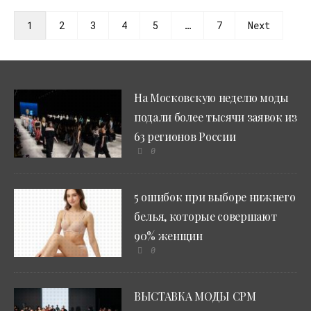
1
2
3
4
5
…
7
Next
На Московскую неделю моды
подали более тысячи заявок из
63 регионов России
0
5 ошибок при выборе нижнего
белья, которые совершают
90% женщин
0
ВЫСТАВКА МОДЫ CPM