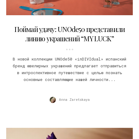
18.07.2019
Поймай удачу: UNOde50 представили
линию украшений “MY LUCK”
В новой коллекции UNOde50 «inDIVIdual» испанский
бренд ювелирных украшений предлагает отправиться
в интроспективное путешествие c целью познать
основные составляющие нашей личности...
Anna Zaretskaya