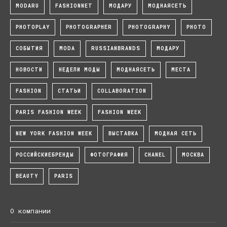
MODARU
FASHIONNET
МОДАРУ
МОДНАЯСЕТЬ
PHOTOPLAY
PHOTOGRAPHER
PHOTOGRAPHY
PHOTO
СОБЫТИЯ
MODA
RUSSIANBRANDS
МОДАРУ
НОВОСТИ
НЕДЕЛИ МОДЫ
МОДНАЯСЕТЬ
МЕСТА
FASHION
СТАТЬИ
COLLABORATION
PARIS FASHION WEEK
FASHION WEEK
NEW YORK FASHION WEEK
ВЫСТАВКА
МОДНАЯ СЕТЬ
РОССИЙСКИЕБРЕНДЫ
ФОТОГРАФИЯ
CHANEL
МОСКВА
BEAUTY
PARIS
О компании