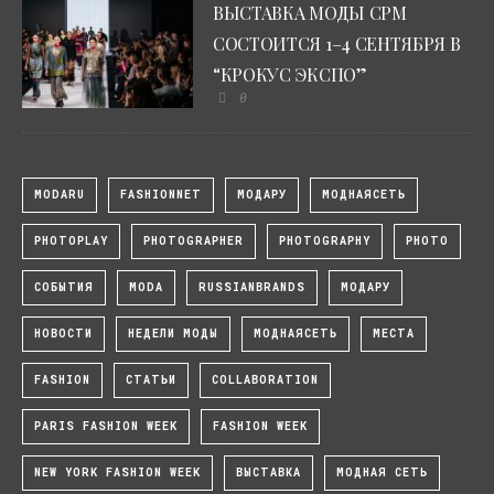
ВЫСТАВКА МОДЫ CPM
СОСТОИТСЯ 1–4 СЕНТЯБРЯ В
“КРОКУС ЭКСПО”
0
MODARU
FASHIONNET
МОДАРУ
МОДНАЯСЕТЬ
PHOTOPLAY
PHOTOGRAPHER
PHOTOGRAPHY
PHOTO
СОБЫТИЯ
MODA
RUSSIANBRANDS
МОДАРУ
НОВОСТИ
НЕДЕЛИ МОДЫ
МОДНАЯСЕТЬ
МЕСТА
FASHION
СТАТЬИ
COLLABORATION
PARIS FASHION WEEK
FASHION WEEK
NEW YORK FASHION WEEK
ВЫСТАВКА
МОДНАЯ СЕТЬ