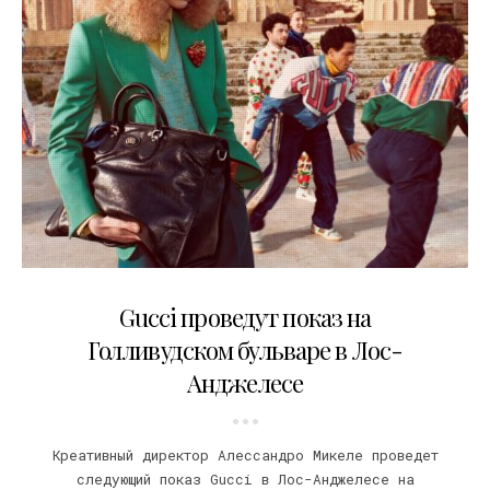
22.10.2021
Gucci проведут показ на
Голливудском бульваре в Лос-
Анджелесе
Креативный директор Алессандро Микеле проведет
следующий показ Gucci в Лос-Анджелесе на