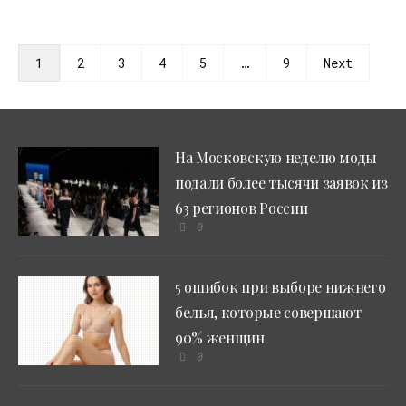
1
2
3
4
5
…
9
Next
На Московскую неделю моды
подали более тысячи заявок из
63 регионов России
0
5 ошибок при выборе нижнего
белья, которые совершают
90% женщин
0