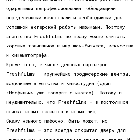
одаренными непрофессионалами, обладающими
определенными качествами и необходимыми для
успешной
актерской работы
навыками. Поэтому
агентство Freshfilms по праву можно считать
хорошим трамплином в мир шоу-бизнеса, искусства
и кинематографа.
Кроме того, в числе деловых партнеров
Freshfilms – крупнейшие
продюсерские центры
,
модельные агентства и киностудии (один
«Мосфильм» уже говорит о многом). Потому и
неудивительно, что Freshfilms – в постоянном
поиске новых талантов и новых лиц.
Скажу немного пафосно, быть может, но
Freshfilms – это всегда открытая дверь для
амбициозных и
перспективных молодых людей
. И