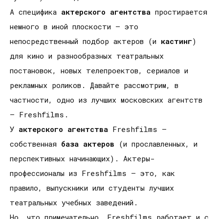
А специфика
актерского агентства
простирается
немного в иной плоскости – это
непосредственный подбор актеров (и
кастинг
)
для кино и разнообразных театральных
постановок, новых телепроектов, сериалов и
рекламных роликов. Давайте рассмотрим, в
частности, одно из лучших московских агентств
– Freshfilms.
У
актерского агентства
Freshfilms –
собственная
база актеров
(и прославленных, и
перспективных начинающих). Актеры-
профессионалы из Freshfilms – это, как
правило, выпускники или студенты лучших
театральных учебных заведений.
Но, что примечательно, Freshfilms работает и с