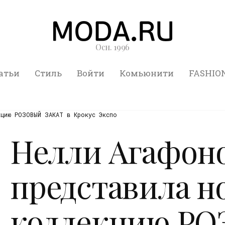
Осн. 1996
атьи
Стиль
Войти
Комьюнити
FASHIO
цию РОЗОВЫЙ ЗАКАТ в Крокус Экспо
Нелли Агафон
представила н
коллекцию Р