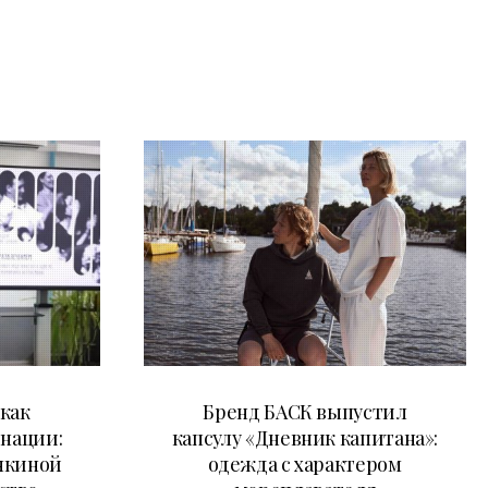
09.07.2026
как
Бренд БАСК выпустил
 нации:
капсулу «Дневник капитана»:
нкиной
одежда с характером