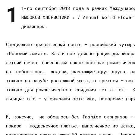
1
1-го сентября 2013 года в рамках Междунаро
ВЫСОКОЙ ФЛОРИСТИКИ » / Annual World Flower
дизайнеры.
Специально приглашенный гость – российский кутюр
«Розовый закат». Как и все демонстрации дизайнер
летний вечер, навевающий самые светлые романтичес
на небосклоне… модели, сменяющие друг друга, рас
только на палубе роскошной яхты, в третьем – вст
только для романтического свидания тет-а-тет… К
львицы: это – утонченная эстетика, воцарение гарм
И, конечно, не обошлось без fashion сюрпризов – 
показа - подвенечное платье, выполненное из шёлка
изготовление платья ушло 60 метров ткани… Царица