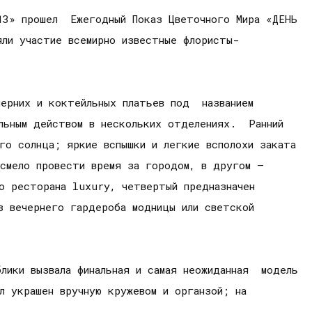
13» прошел Ежегодный Показ Цветочного Мира «ДЕНЬ
ли участие всемирно известные флористы-
черних и коктейльных платьев под названием
льным действом в нескольких отделениях. Ранний
его солнца; яркие вспышки и легкие всполохи заката
смело провести время за городом, в другом –
о ресторана luxury, четвертый предназначен
 вечернего гардероба модницы или светской
лики вызвала финальная и самая неожиданная модель
л украшен вручную кружевом и органзой; на