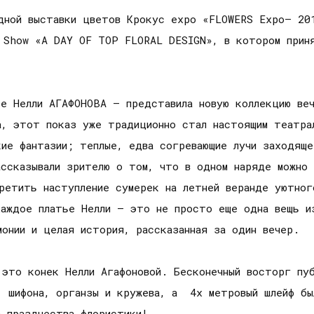
дной выставки цветов Крокус expo «FLOWERS Expo– 20
 Show «A DAY OF TOP FLORAL DESIGN», в котором приня
ье Нелли АГАФОНОВА – представила новую коллекцию ве
а, этот показ уже традиционно стал настоящим театра
кие фантазии; теплые, едва согревающие лучи заходящ
сказывали зрителю о том, что в одном наряде можно 
ретить наступление сумерек на летней веранде уютног
аждое платье Нелли – это не просто еще одна вещь из
онии и целая история, рассказанная за один вечер.
это конек Нелли Агафоновой. Бесконечный восторг пуб
, шифона, органзы и кружева, а 4х метровый шлейф бы
 празднества флористики!