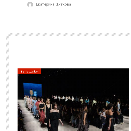
Екатерина Житкова
is sticky