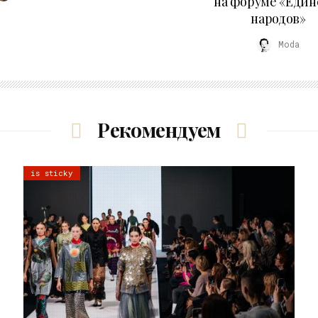
на форуме «Един
народов»
Moda
Рекомендуем
is sticky