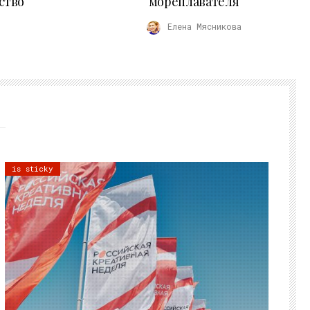
ство
мореплавателя
Елена Мясникова
is sticky