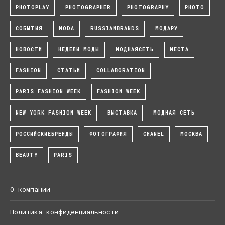
PHOTOPLAY
PHOTOGRAPHER
PHOTOGRAPHY
PHOTO
СОБЫТИЯ
MODA
RUSSIANBRANDS
МОДАРУ
НОВОСТИ
НЕДЕЛИ МОДЫ
МОДНАЯСЕТЬ
МЕСТА
FASHION
СТАТЬИ
COLLABORATION
PARIS FASHION WEEK
FASHION WEEK
NEW YORK FASHION WEEK
ВЫСТАВКА
МОДНАЯ СЕТЬ
РОССИЙСКИЕБРЕНДЫ
ФОТОГРАФИЯ
CHANEL
МОСКВА
BEAUTY
PARIS
О компании
Политика конфиденциальности