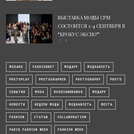
ВЫСТАВКА МОДЫ CPM
СОСТОИТСЯ 1–4 СЕНТЯБРЯ В
“КРОКУС ЭКСПО”
0
MODARU
FASHIONNET
МОДАРУ
МОДНАЯСЕТЬ
PHOTOPLAY
PHOTOGRAPHER
PHOTOGRAPHY
PHOTO
СОБЫТИЯ
MODA
RUSSIANBRANDS
МОДАРУ
НОВОСТИ
НЕДЕЛИ МОДЫ
МОДНАЯСЕТЬ
МЕСТА
FASHION
СТАТЬИ
COLLABORATION
PARIS FASHION WEEK
FASHION WEEK