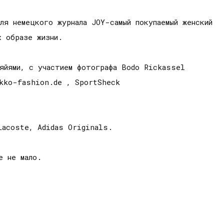
ля немецкого журнала JOY-самый покупаемый женский
х образе жизни.
Мяйями, с участием фотографа Bodo Rickassel
kko-fashion.de , SportSheck
Lacoste, Adidas Originals.
е не мало.