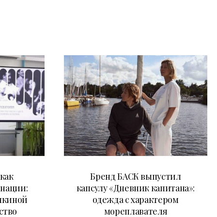
09.07.2026
как
Бренд БАСК выпустил
 нации:
капсулу «Дневник капитана»:
нкиной
одежда с характером
ство
мореплавателя