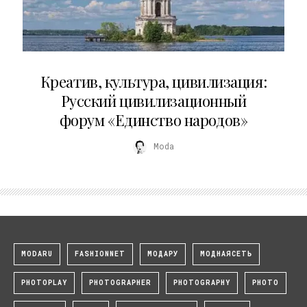
02.07.2026
Креатив, культура, цивилизация:
Русский цивилизационный
форум «Единство народов»
Moda
MODARU
FASHIONNET
МОДАРУ
МОДНАЯСЕТЬ
PHOTOPLAY
PHOTOGRAPHER
PHOTOGRAPHY
PHOTO