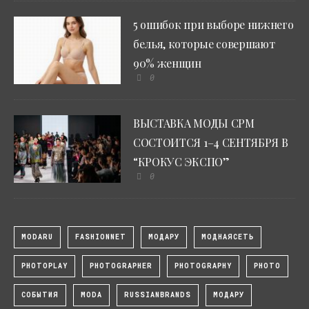
5 ошибок при выборе нижнего
белья, которые совершают
90% женщин
0
ВЫСТАВКА МОДЫ CPM
СОСТОИТСЯ 1–4 СЕНТЯБРЯ В
“КРОКУС ЭКСПО”
0
MODARU
FASHIONNET
МОДАРУ
МОДНАЯСЕТЬ
PHOTOPLAY
PHOTOGRAPHER
PHOTOGRAPHY
PHOTO
СОБЫТИЯ
MODA
RUSSIANBRANDS
МОДАРУ