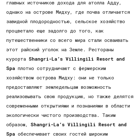
главных источников дохода для атолла Адду,
однако на острове Мидху, где почва отличается
завидной плодородностью, сельское хозяйство
процветало еще задолго до того, как
путешественники со всего мира стали осваивать
этот райский уголок на Земле. Рестораны
курорта
Shangri
-
La
’
s
Villingili
Resort
and
Spa
плотно сотрудничают с фермерским
хозяйством острова Мидху: они не только
предоставляют земледельцам возможность
реализовывать свою продукцию, но также делятся
современными открытиями и познаниями в области
экологически чистого производства. Таким
образом,
Shangri
-
La
’
s
Villingili
Resort
and
Spa
обеспечивает своих гостей широким