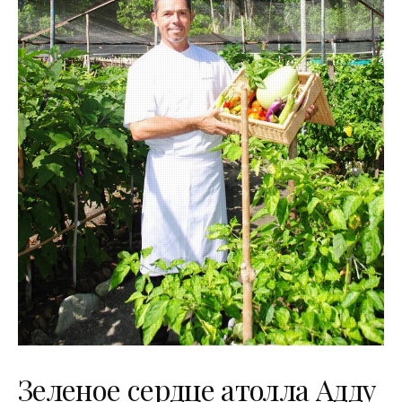
Зеленое сердце атолла Адду