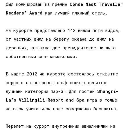
был номинирован на премию
Cond
é
Nast
Traveller
Readers
’
Award
как лучший пляжный отель.
На курорте представлено 142 виллы пяти видов,
от частных вилл на берегу океана до вилл на
деревьях, а также две президентские виллы с
собственными спа-павильонами.
В марте 2012 на курорте состоялось открытие
первого на острове гольф-поля с девятью
лунками категории пар-3. Для гостей
Shangri
-
La
’
s
Villingili
Resort
and
Spa
игра в гольф
на этом уникальном поле совершенно бесплатна!
Перелет на курорт внутренними авиалиниями из