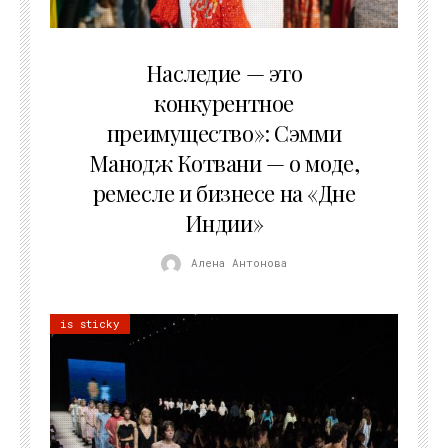
10.08.2026
Наследие — это
конкурентное
преимущество»: Сэмми
Манодж Котвани — о моде,
ремесле и бизнесе на «Дне
Индии»
Алена Антонова
is sticky