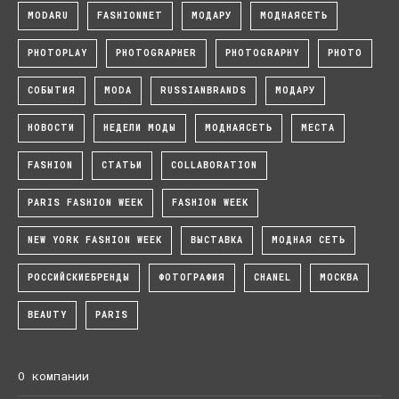
MODARU
FASHIONNET
МОДАРУ
МОДНАЯСЕТЬ
PHOTOPLAY
PHOTOGRAPHER
PHOTOGRAPHY
PHOTO
СОБЫТИЯ
MODA
RUSSIANBRANDS
МОДАРУ
НОВОСТИ
НЕДЕЛИ МОДЫ
МОДНАЯСЕТЬ
МЕСТА
FASHION
СТАТЬИ
COLLABORATION
PARIS FASHION WEEK
FASHION WEEK
NEW YORK FASHION WEEK
ВЫСТАВКА
МОДНАЯ СЕТЬ
РОССИЙСКИЕБРЕНДЫ
ФОТОГРАФИЯ
CHANEL
МОСКВА
BEAUTY
PARIS
О компании