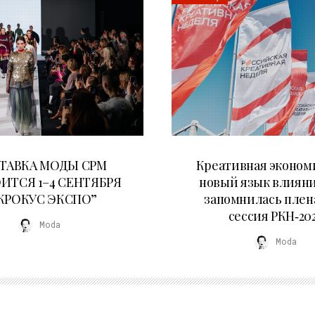
22.07.2026
22.07.2026
ТАВКА МОДЫ CPM
Креативная эконом
ИТСЯ 1–4 СЕНТЯБРЯ
новый язык влияни
“КРОКУС ЭКСПО”
запомнилась плен
сессия РКН‑20
Moda
Moda