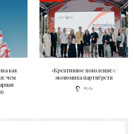
21.07.2026
ика как
«Креативное поколение»:
я: чем
экономика партнёрств
арная
Moda
26