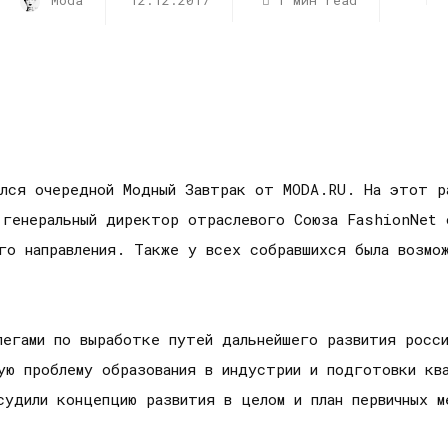
Moda
12.12.2017
1 мин read
ялся очередной Модный Завтрак от MODA.RU. На этот р
 генеральный директор отраслевого Союза FashionNet 
го направления. Также у всех собравшихся была возмо
легами по выработке путей дальнейшего развития росси
ую проблему образования в индустрии и подготовки кв
удили концепцию развития в целом и план первичных м