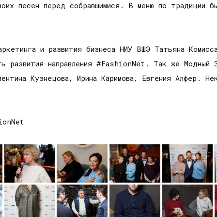
воих песен перед собравшимися. В меню по традиции б
аркетинга и развития бизнеса НИУ ВШЭ Татьяна Комисс
ь развития направления #FashionNet. Так же Модный З
лентина Кузнецова, Ирина Каримова, Евгения Алфер. Не
ionNet