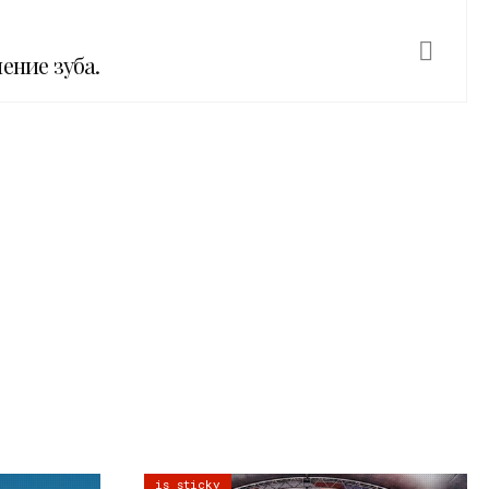
ение зуба.
is sticky