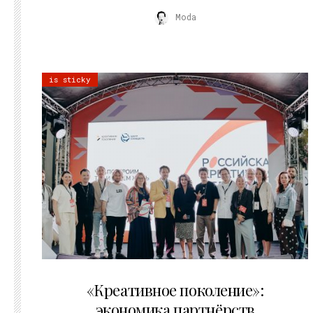
Moda
is sticky
21.07.2026
«Креативное поколение»:
экономика партнёрств