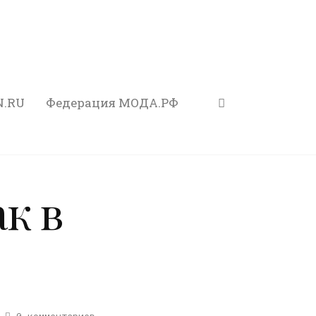
N.RU
Федерация МОДА.РФ
к в