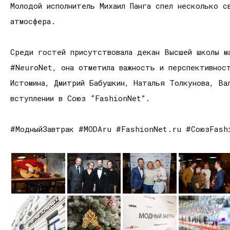
Молодой исполнитель Михаил Панга спел несколько с
атмосфера.
Среди гостей присутствовала декан Высшей школы м
#NeuroNet, она отметила важность и перспективност
Истомина, Дмитрий Бабушкин, Наталья Толкунова, Ва
вступлении в Союз “FashionNet”.
#МодныйЗавтрак #MODAru #FashionNet.ru #СоюзFash