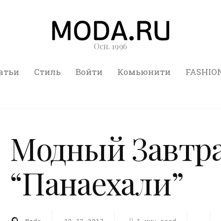
Осн. 1996
атьи
Стиль
Войти
Комьюнити
FASHIO
Модный Завтра
“Панаехали”