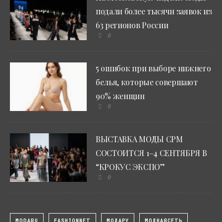
подали более тысячи заявок из
63 регионов России
0
5 ошибок при выборе нижнего
белья, которые совершают
90% женщин
0
ВЫСТАВКА МОДЫ CPM
СОСТОИТСЯ 1–4 СЕНТЯБРЯ В
“КРОКУС ЭКСПО”
0
MODARU
FASHIONNET
МОДАРУ
МОДНАЯСЕТЬ