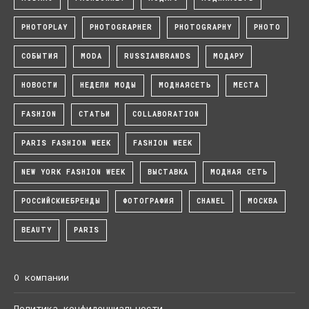
PHOTOPLAY
PHOTOGRAPHER
PHOTOGRAPHY
PHOTO
СОБЫТИЯ
MODA
RUSSIANBRANDS
МОДАРУ
НОВОСТИ
НЕДЕЛИ МОДЫ
МОДНАЯСЕТЬ
МЕСТА
FASHION
СТАТЬИ
COLLABORATION
PARIS FASHION WEEK
FASHION WEEK
NEW YORK FASHION WEEK
ВЫСТАВКА
МОДНАЯ СЕТЬ
РОССИЙСКИЕБРЕНДЫ
ФОТОГРАФИЯ
CHANEL
МОСКВА
BEAUTY
PARIS
О компании
Политика конфиденциальности