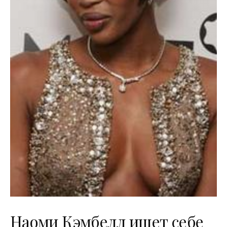
Наоми Кэмбелл ищет себе