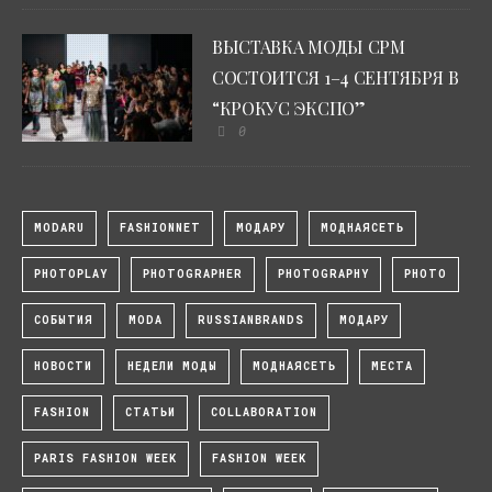
ВЫСТАВКА МОДЫ CPM
СОСТОИТСЯ 1–4 СЕНТЯБРЯ В
“КРОКУС ЭКСПО”
0
MODARU
FASHIONNET
МОДАРУ
МОДНАЯСЕТЬ
PHOTOPLAY
PHOTOGRAPHER
PHOTOGRAPHY
PHOTO
СОБЫТИЯ
MODA
RUSSIANBRANDS
МОДАРУ
НОВОСТИ
НЕДЕЛИ МОДЫ
МОДНАЯСЕТЬ
МЕСТА
FASHION
СТАТЬИ
COLLABORATION
PARIS FASHION WEEK
FASHION WEEK