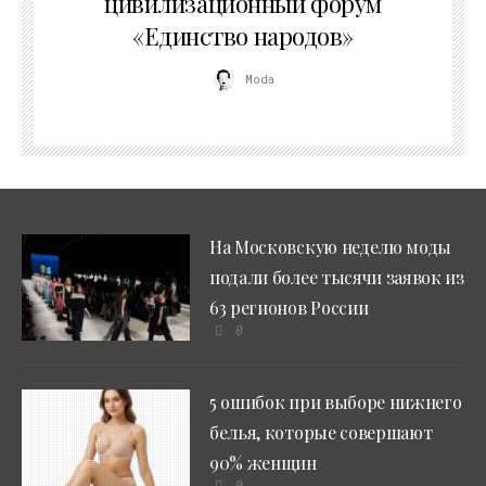
цивилизационный форум
«Единство народов»
Moda
На Московскую неделю моды
подали более тысячи заявок из
63 регионов России
0
5 ошибок при выборе нижнего
белья, которые совершают
90% женщин
0