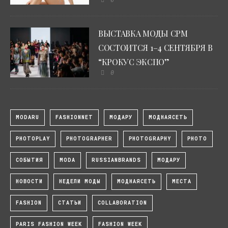
ВЫСТАВКА МОДЫ CPM
СОСТОИТСЯ 1–4 СЕНТЯБРЯ В
“КРОКУС ЭКСПО”
0
MODARU
FASHIONNET
МОДАРУ
МОДНАЯСЕТЬ
PHOTOPLAY
PHOTOGRAPHER
PHOTOGRAPHY
PHOTO
СОБЫТИЯ
MODA
RUSSIANBRANDS
МОДАРУ
НОВОСТИ
НЕДЕЛИ МОДЫ
МОДНАЯСЕТЬ
МЕСТА
FASHION
СТАТЬИ
COLLABORATION
PARIS FASHION WEEK
FASHION WEEK