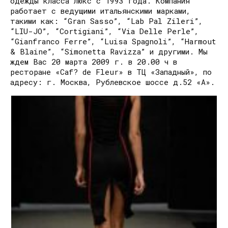
одежды класса люкс с 1993 года. Компания
работает с ведущими итальянскими марками,
такими как: “Gran Sasso”, “Lab Pal Zileri”,
“LIU-JO”, “Cortigiani”, “Via Delle Perle”,
“Gianfranco Ferre”, “Luisa Spagnoli”, “Harmout
& Blaine”, “Simonetta Ravizza” и другими. Мы
ждем Вас 20 марта 2009 г. в 20.00 ч в
ресторане «Caf? de Fleur» в ТЦ «Западный», по
адресу: г. Москва, Рублевское шоссе д.52 «А».