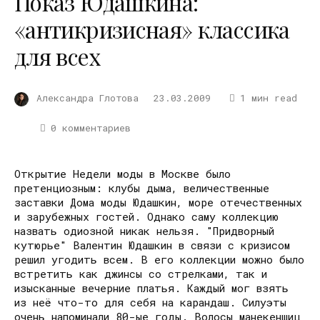
Показ Юдашкина:
«антикризисная» классика
для всех
Александра Глотова
23.03.2009
1 мин read
0 комментариев
Открытие Недели моды в Москве было
претенциозным: клубы дыма, величественные
заставки Дома моды Юдашкин, море отечественных
и зарубежных гостей. Однако саму коллекцию
назвать одиозной никак нельзя. "Придворный
кутюрье" Валентин Юдашкин в связи с кризисом
решил угодить всем. В его коллекции можно было
встретить как джинсы со стрелками, так и
изысканные вечерние платья. Каждый мог взять
из неё что-то для себя на карандаш. Силуэты
очень напоминали 80-ые годы. Волосы манекенщиц