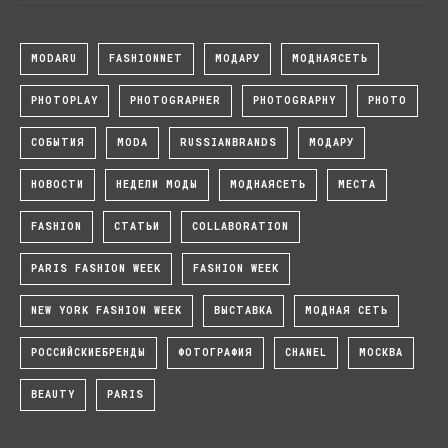
MODARU
FASHIONNET
МОДАРУ
МОДНАЯСЕТЬ
PHOTOPLAY
PHOTOGRAPHER
PHOTOGRAPHY
PHOTO
СОБЫТИЯ
MODA
RUSSIANBRANDS
МОДАРУ
НОВОСТИ
НЕДЕЛИ МОДЫ
МОДНАЯСЕТЬ
МЕСТА
FASHION
СТАТЬИ
COLLABORATION
PARIS FASHION WEEK
FASHION WEEK
NEW YORK FASHION WEEK
ВЫСТАВКА
МОДНАЯ СЕТЬ
РОССИЙСКИЕБРЕНДЫ
ФОТОГРАФИЯ
CHANEL
МОСКВА
BEAUTY
PARIS