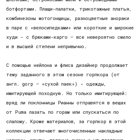
ботфортами. Плащи-палатки, трикотажные платья,
комбинезоны мотогонщицы, разноцветные анораки
в паре с «велосипедками» или короткие и широкие
худи - с брюками-карго – все невероятно смело
и в высшей степени непривычно.
С помощью нейлона и флиса дизайнер продолжает
тему заданного в этом сезоне горпкора (от
англ. gorp – «сухой паек») - одежды,
имитирующей походную. Но только имитирующей:
вряд ли поклонницы Рианны отправятся в вещах
от Puma лазать по горам или спускаться по
слалому. Кроме материалов, за горпкор в этой
коллекции отвечают многочисленные накладные
карманы, жгуты, поясные сумки и ультраяркие