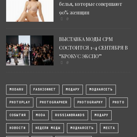
белья, которые совершают
90% женщин
0
ВЫСТАВКА МОДЫ CPM
СОСТОИТСЯ 1–4 СЕНТЯБРЯ В
“КРОКУС ЭКСПО”
0
MODARU
FASHIONNET
МОДАРУ
МОДНАЯСЕТЬ
PHOTOPLAY
PHOTOGRAPHER
PHOTOGRAPHY
PHOTO
СОБЫТИЯ
MODA
RUSSIANBRANDS
МОДАРУ
НОВОСТИ
НЕДЕЛИ МОДЫ
МОДНАЯСЕТЬ
МЕСТА