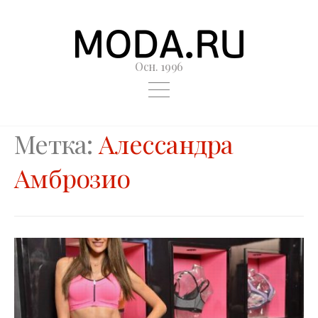
Осн. 1996
Метка:
Алессандра
Амброзио