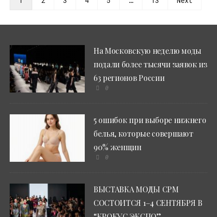
1
2
3
4
5
…
13
Next
На Московскую неделю моды
подали более тысячи заявок из
63 регионов России
0
5 ошибок при выборе нижнего
белья, которые совершают
90% женщин
0
ВЫСТАВКА МОДЫ CPM
СОСТОИТСЯ 1–4 СЕНТЯБРЯ В
“КРОКУС ЭКСПО”