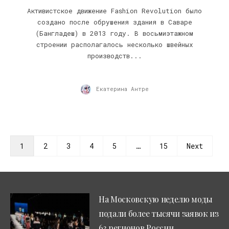
Активистское движение Fashion Revolution было
создано после обрушения здания в Саваре
(Бангладеш) в 2013 году. В восьмиэтажном
строении располагалось несколько швейных
производств...
Екатерина Антре
1
2
3
4
5
…
15
Next
На Московскую неделю моды
подали более тысячи заявок из
63 регионов России