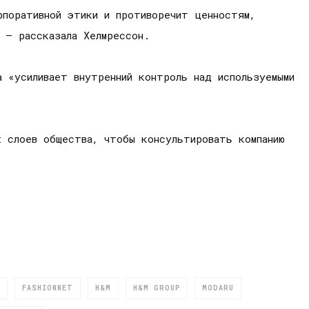
рпоративной этики и противоречит ценностям,
 – рассказала Хелмрессон.
а «усиливает внутренний контроль над используемыми
х слоев общества, чтобы консультировать компанию
FASHIONNET
H&M
H&M GROUP
MODARU