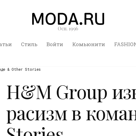
Осн. 1996
атьи
Стиль
Войти
Комьюнити
FASHIO
нде & Other Stories
H&M Group изв
расизм в коман
Stories