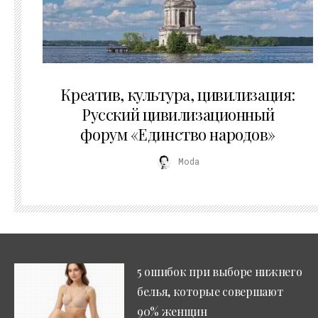
02.07.2026
Креатив, культура, цивилизация:
Русский цивилизационный
форум «Единство народов»
Moda
5 ошибок при выборе нижнего
белья, которые совершают
90% женщин