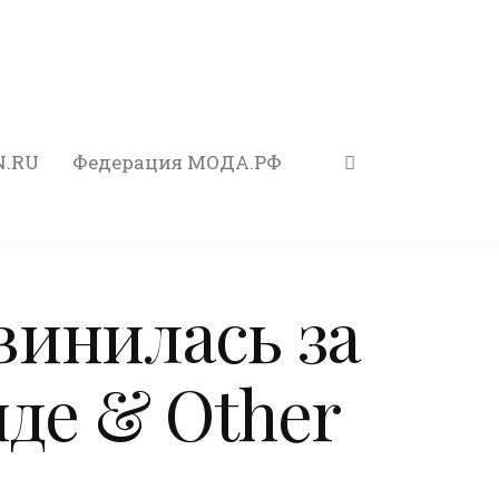
N.RU
Федерация МОДА.РФ
инилась за
де & Other