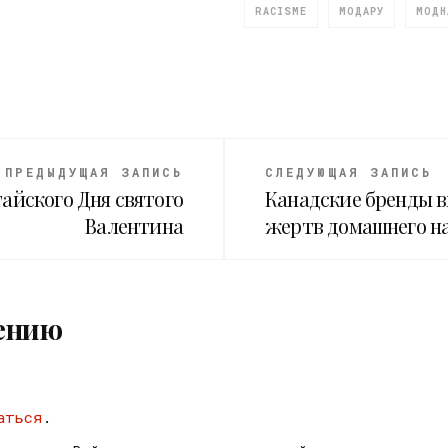
RACISME
МОДАРУ
МОДН
ПРЕДЫДУЩАЯ ЗАПИСЬ
СЛЕДУЮЩАЯ ЗАПИСЬ
тайского Дня святого
Канадские бренды 
Валентина
жертв домашнего н
ению
аться
.