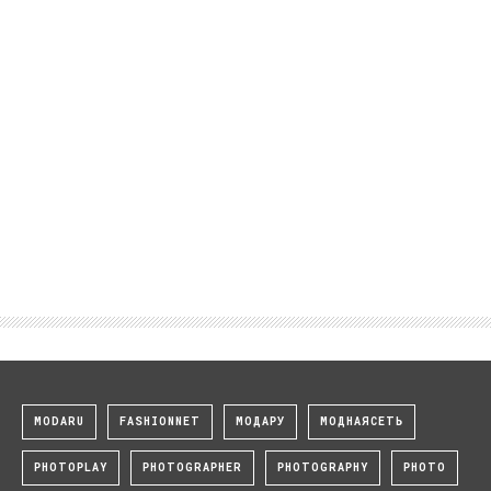
MODARU
FASHIONNET
МОДАРУ
МОДНАЯСЕТЬ
PHOTOPLAY
PHOTOGRAPHER
PHOTOGRAPHY
PHOTO