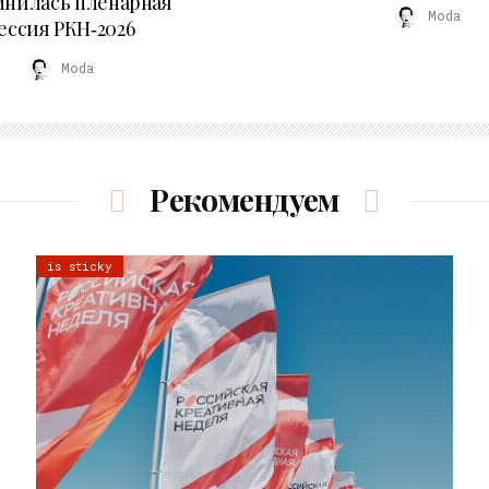
мнилась пленарная
Moda
ессия РКН‑2026
Moda
Рекомендуем
is sticky