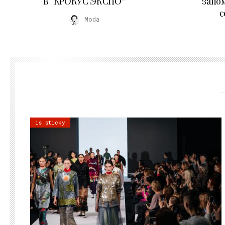
В “КРОКУС ЭКСПО”
запо
с
Moda
is sticky